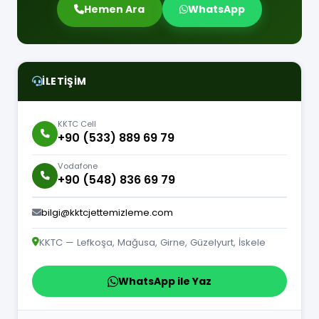
Hemen Ara
WhatsApp
İLETIŞIM
KKTC Cell
+90 (533) 889 69 79
Vodafone
+90 (548) 836 69 79
bilgi@kktcjettemizleme.com
KKTC — Lefkoşa, Mağusa, Girne, Güzelyurt, İskele
WhatsApp ile Yaz