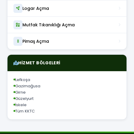
Logar Açma
Mutfak Tıkanıklığı Açma
Pimaş Açma
HIZMET BÖLGELERI
Lefkoşa
Gazimağusa
Girne
Güzelyurt
İskele
Tüm KKTC