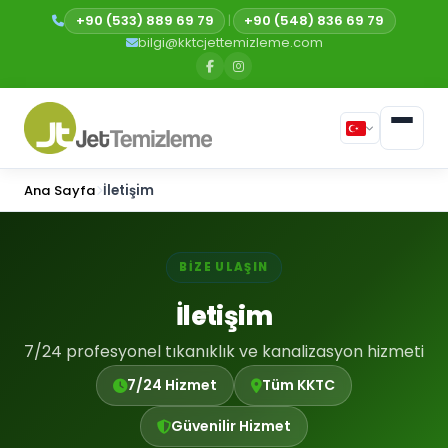
+90 (533) 889 69 79
|
+90 (548) 836 69 79
bilgi@kktcjettemizleme.com
Ana Sayfa
İletişim
BIZE ULAŞIN
İletişim
7/24 profesyonel tıkanıklık ve kanalizasyon hizmeti
7/24 Hizmet
Tüm KKTC
Güvenilir Hizmet