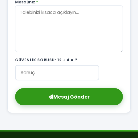
Mesajınız
*
GÜVENLIK SORUSU:
12 + 4
= ?
Yenile
Mesaj Gönder