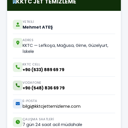
KKTC JET TEMİZLEME
YETKILI
Mehmet ATEŞ
ADRES
KKTC — Lefkoşa, Mağusa, Girne, Güzelyurt,
İskele
KKTC CELL
+90 (533) 889 69 79
VODAFONE
+90 (548) 836 69 79
E-POSTA
bilgi@kktcjettemizleme.com
ÇALIŞMA SAATLERI
7 gün 24 saat acil müdahale