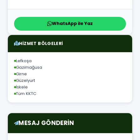
WhatsApp ile Yaz
HIZMET BÖLGELERI
Lefkoşa
Gazimağusa
Girne
Güzelyurt
İskele
Tüm KKTC
MESAJ GÖNDERIN