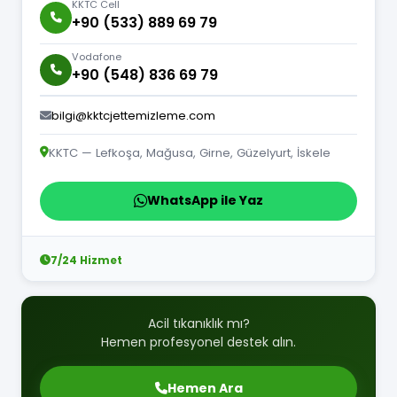
KKTC Cell
+90 (533) 889 69 79
Vodafone
+90 (548) 836 69 79
bilgi@kktcjettemizleme.com
KKTC — Lefkoşa, Mağusa, Girne, Güzelyurt, İskele
WhatsApp ile Yaz
7/24 Hizmet
Acil tıkanıklık mı?
Hemen profesyonel destek alın.
Hemen Ara