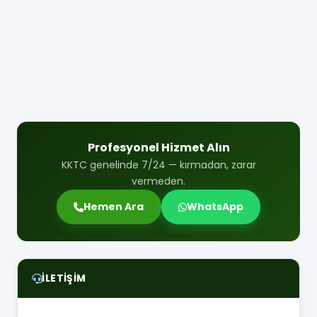
Profesyonel Hizmet Alın
KKTC genelinde 7/24 — kırmadan, zarar
vermeden.
Hemen Ara
WhatsApp
İLETIŞIM