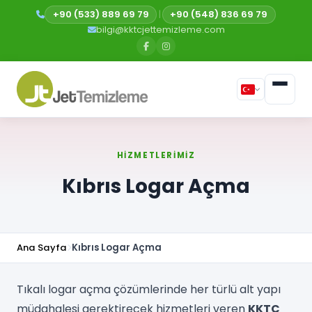
+90 (533) 889 69 79
|
+90 (548) 836 69 79
bilgi@kktcjettemizleme.com
HIZMETLERIMIZ
Kıbrıs Logar Açma
Ana Sayfa
Kıbrıs Logar Açma
Tıkalı logar açma çözümlerinde her türlü alt yapı
müdahalesi gerektirecek hizmetleri veren
KKTC