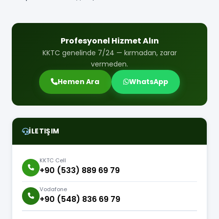
Profesyonel Hizmet Alın
KKTC genelinde 7/24 — kırmadan, zarar
vermeden.
Hemen Ara
WhatsApp
İLETIŞIM
KKTC Cell
+90 (533) 889 69 79
Vodafone
+90 (548) 836 69 79