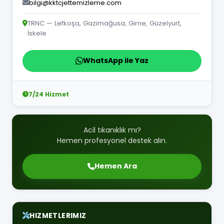
bilgi@kktcjettemizleme.com
TRNC — Lefkoşa, Gazimağusa, Girne, Güzelyurt,
İskele
WhatsApp ile Yaz
7/24 Hizmet
Acil tıkanıklık mı?
Hemen profesyonel destek alın.
Hemen Ara
HIZMETLERIMIZ