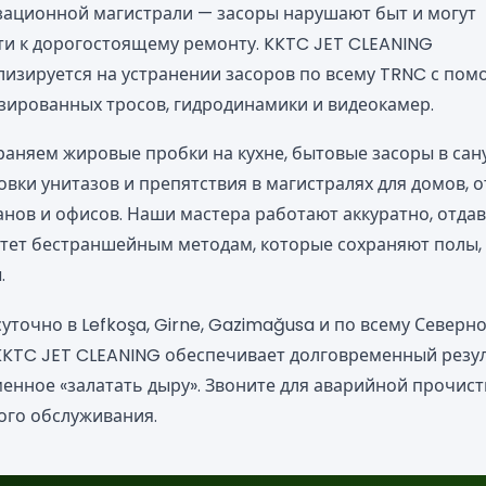
зационной магистрали — засоры нарушают быт и могут
ти к дорогостоящему ремонту. KKTC JET CLEANING
лизируется на устранении засоров по всему TRNC с по
зированных тросов, гидродинамики и видеокамер.
раняем жировые пробки на кухне, бытовые засоры в сану
вки унитазов и препятствия в магистралях для домов, о
анов и офисов. Наши мастера работают аккуратно, отда
тет бестраншейным методам, которые сохраняют полы,
.
уточно в Lefkoşa, Girne, Gazimağusa и по всему Северн
KKTC JET CLEANING обеспечивает долговременный резу
енное «залатать дыру». Звоните для аварийной прочист
ого обслуживания.