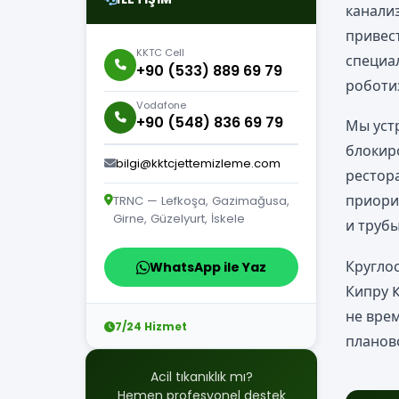
канали
привес
KKTC Cell
специа
+90 (533) 889 69 79
роботи
Vodafone
+90 (548) 836 69 79
Мы уст
блокиро
bilgi@kktcjettemizleme.com
рестор
приори
TRNC — Lefkoşa, Gazimağusa,
Girne, Güzelyurt, İskele
и трубы
Круглос
WhatsApp ile Yaz
Кипру 
не врем
7/24 Hizmet
планов
Acil tıkanıklık mı?
Hemen profesyonel destek