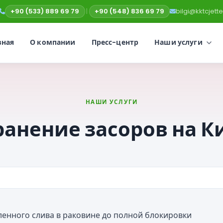
+90 (533) 889 69 79
|
+90 (548) 836 69 79
bilgi@kktcjet
вная
О компании
Пресс-центр
Наши услуги
НАШИ УСЛУГИ
ранение засоров на К
ленного слива в раковине до полной блокировки