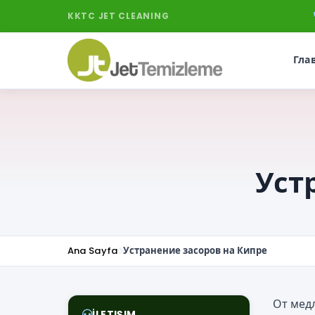
KKTC JET CLEANING
Гла
Уст
Ana Sayfa
Устранение засоров на Кипре
От мед
İLETIŞIM