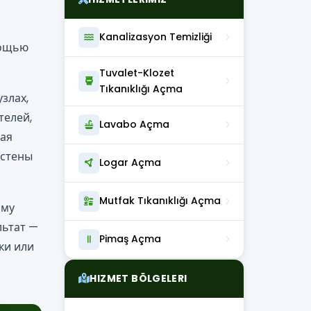
Kanalizasyon Temizliği
мощью
Tuvalet-Klozet
Tıkanıklığı Açma
злах,
телей,
Lavabo Açma
вая
 стены
Logar Açma
Mutfak Tıkanıklığı Açma
ому
льтат —
Pimaş Açma
ки или
HIZMET BÖLGELERI