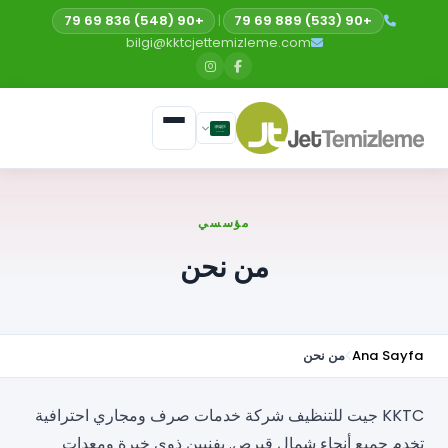
+90 (548) 836 69 79
|
+90 (533) 889 69 79
bilgi@kktcjettemizleme.com
مؤسسي
من نحن
Ana Sayfa
من نحن
KKTC جيت للتنظيف شركة خدمات صرف ومجاري احترافية
تخدم جميع أنحاء شمال قبرص. بفنيين ذوي خبرة ومعدات