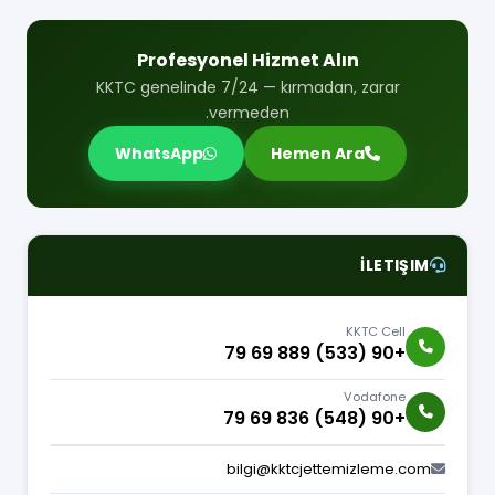
Profesyonel Hizmet Alın
KKTC genelinde 7/24 — kırmadan, zarar
vermeden.
WhatsApp
Hemen Ara
İLETIŞIM
KKTC Cell
+90 (533) 889 69 79
Vodafone
+90 (548) 836 69 79
bilgi@kktcjettemizleme.com