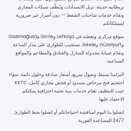
بريطانية حديثة، نزيل الانسدادات ونُنظّف شبكات المجاري
ونقدّم خدمات شاحنات الشفط — دون أضرار غير ضرورية
لممتلكاتكم.
بموقع مركزي وتغطية في Lefkoşa وGirne وGazimağusa
وGüzelyurt وİskele، نستجيب للطوارئ على مدار الساعة
ونقدّم صيانة مجدولة للمنازل والفنادق والمطاعم والمواقع
الصناعية.
التزامنا بسيط: وصول سريع، أسعار صادقة وحلول دائمة. سواء
احتجتم فتح مرحاض مسدود أو فحص مجاري كامل، KKTC
جيت للتنظيف تقدّم خدمات بنية تحتية احترافية يمكنكم
الاعتماد عليها.
اتصلوا بنا اليوم لمناقشة احتياجاتكم أو اتصلوا بخط الطوارئ
24/7 للمساعدة الفورية.