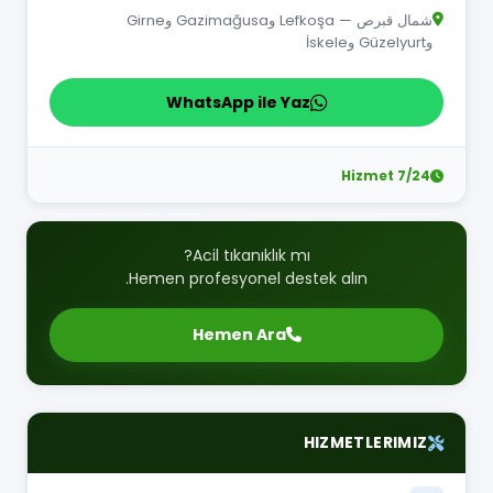
شمال قبرص — Lefkoşa وGazimağusa وGirne
وGüzelyurt وİskele
WhatsApp ile Yaz
7/24 Hizmet
Acil tıkanıklık mı?
Hemen profesyonel destek alın.
Hemen Ara
HIZMETLERIMIZ